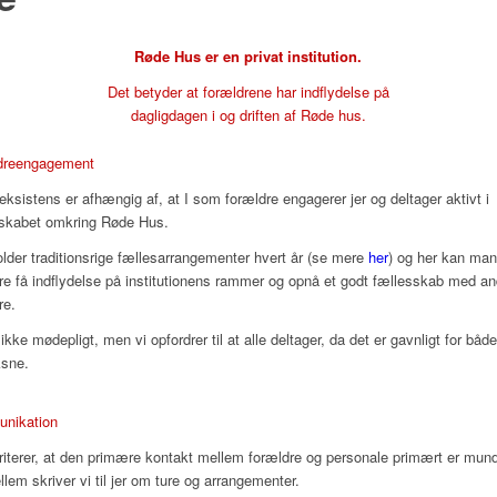
Røde Hus er en privat institution.
Det betyder at forældrene har indflydelse på
dagligdagen i og driften af Røde hus.
dreengagement
eksistens er afhængig af, at I som forældre engagerer jer og deltager aktivt i
skabet omkring Røde Hus.
older traditionsrige fællesarrangementer hvert år (se mere
her
) og her kan ma
re få indflydelse på institutionens rammer og opnå et godt fællesskab med an
re.
 ikke mødepligt, men vi opfordrer til at alle deltager, da det er gavnligt for båd
ksne.
nikation
oriterer, at den primære kontakt mellem forældre og personale primært er mundt
llem skriver vi til jer om ture og arrangementer.