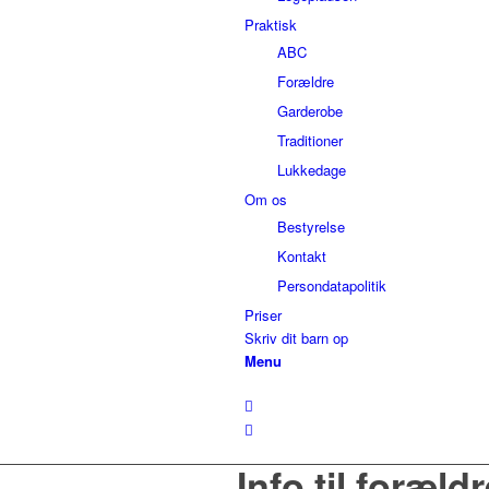
Praktisk
ABC
Forældre
Garderobe
Traditioner
Lukkedage
Om os
Bestyrelse
Kontakt
Persondatapolitik
Priser
Skriv dit barn op
Menu
Info til foræld