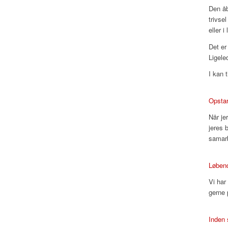
Den åb
trivse
eller i
Det er 
Ligele
I kan 
Opstar
Når je
jeres b
samarb
Løbend
Vi har
gerne 
Inden 