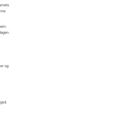
arnets
emme
barn.
dagen.
jer og
også