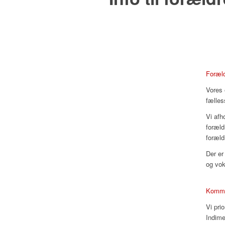
Foræl
Vores 
fælles
Vi afh
foræld
foræld
Der er
og vo
Kommu
Vi pri
Indime