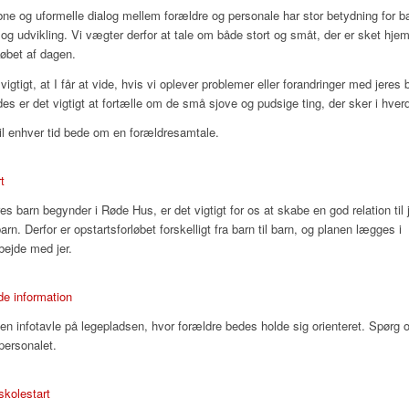
ne og uformelle dialog mellem forældre og personale har stor betydning for b
l og udvikling. Vi vægter derfor at tale om både stort og småt, der er sket hj
 løbet af dagen.
vigtigt, at I får at vide, hvis vi oplever problemer eller forandringer med jeres 
des er det vigtigt at fortælle om de små sjove og pudsige ting, der sker i hver
til enhver tid bede om en forældresamtale.
t
res barn begynder i Røde Hus, er det vigtigt for os at skabe en god relation til 
arn. Derfor er opstartsforløbet forskelligt fra barn til barn, og planen lægges i
ejde med jer.
e information
 en infotavle på legepladsen, hvor forældre bedes holde sig orienteret. Spørg 
personalet.
skolestart