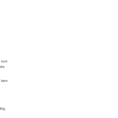
n som
dre
e børn
lig.