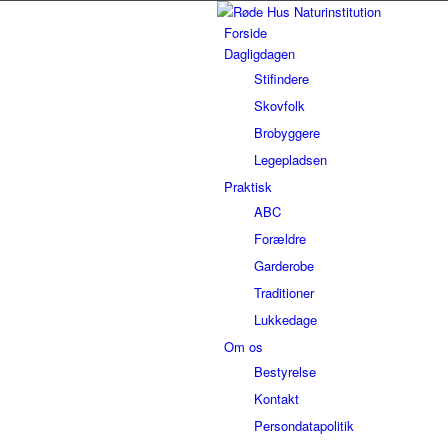
Forside
Dagligdagen
Stifindere
Skovfolk
Brobyggere
Legepladsen
Praktisk
ABC
Forældre
Garderobe
Traditioner
Lukkedage
Om os
Bestyrelse
Kontakt
Persondatapolitik