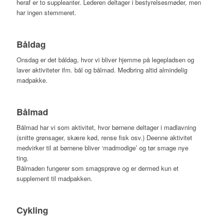
heraf er to suppleanter. Lederen deltager i bestyrelsesmøder, men
har ingen stemmeret.
Båldag
Onsdag er det båldag, hvor vi bliver hjemme på legepladsen og
laver aktiviteter ifm. bål og bålmad. Medbring altid almindelig
madpakke.
Bålmad
Bålmad har vi som aktivitet, hvor børnene deltager i madlavning
(snitte grønsager, skære kød, rense fisk osv.) Deenne aktivitet
medvirker til at børnene bliver ‘madmodige’ og tør smage nye
ting.
Bålmaden fungerer som smagsprøve og er dermed kun et
supplement til madpakken.
Cykling