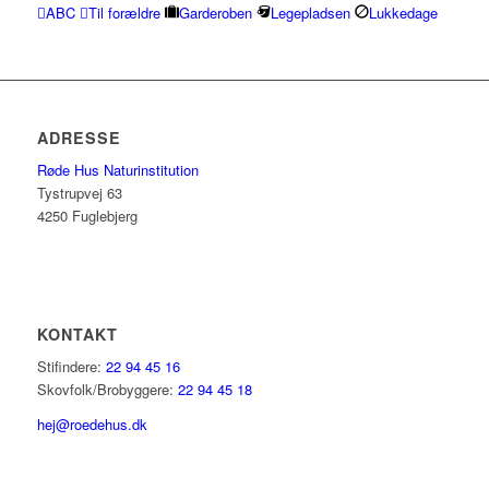
ABC
Til forældre
Garderoben
Legepladsen
Lukkedage
ADRESSE
Røde Hus Naturinstitution
Tystrupvej 63
4250 Fuglebjerg
KONTAKT
Stifindere:
22 94 45 16
Skovfolk/Brobyggere:
22 94 45 18
hej@roedehus.dk